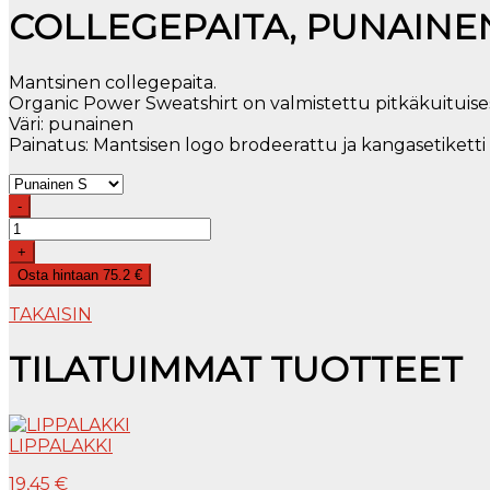
COLLEGEPAITA, PUNAINE
Mantsinen collegepaita.
Organic Power Sweatshirt on valmistettu pitkäkuituises
Väri: punainen
Painatus: Mantsisen logo brodeerattu ja kangasetiketti
-
+
Osta hintaan 75.2 €
TAKAISIN
TILATUIMMAT TUOTTEET
LIPPALAKKI
19,45 €