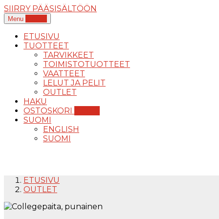
SIIRRY PÄÄSISÄLTÖÖN
0,00
€
Menu
ETUSIVU
TUOTTEET
TARVIKKEET
TOIMISTOTUOTTEET
VAATTEET
LELUT JA PELIT
OUTLET
HAKU
OSTOSKORI
0,00
€
SUOMI
ENGLISH
SUOMI
ETUSIVU
OUTLET