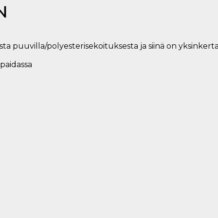
N
ta puuvilla/polyesterisekoituksesta ja siinä on yksinker
 paidassa